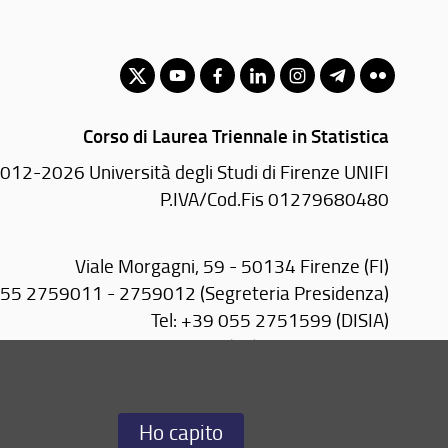
Corso di Laurea Triennale in Statistica
012-2026 Università degli Studi di Firenze UNIFI
P.IVA/Cod.Fis 01279680480
Viale Morgagni, 59 - 50134 Firenze (FI)
055 2759011 - 2759012 (Segreteria Presidenza)
Tel: +39 055 2751599 (DISIA)
Email:
scuola(AT)economia.unifi.it
Email DISIA:
disia(AT)disia.unifi.it
PEC DISIA:
disia(AT)pec.unifi.it
Ho capito
Redazione Web