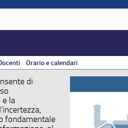
Docenti
Orario e calendari
onsente di
rso
 e la
’incertezza,
o fondamentale