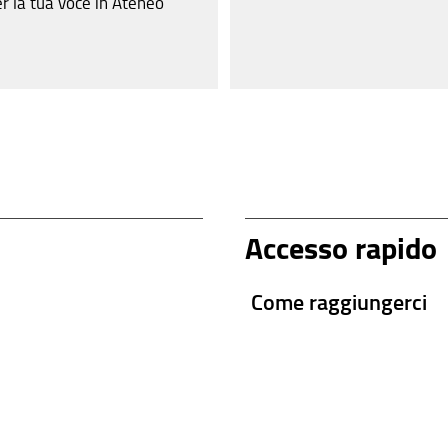
r la tua voce in Ateneo
Accesso rapido
Come raggiungerci